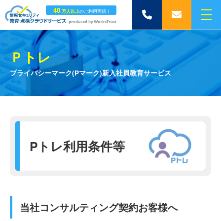
40
万人以上
のご利用実績！
メ
050-
メ
ニ
5369-
ー
ュ
0854
ル
ー
は
ボ
Ｐトレ
こ
タ
ち
ン
プライバシーマーク(Pマーク)新入社員教育サービス
ら
Pトレ利用条件等
当社コンサルティング契約お客様へ