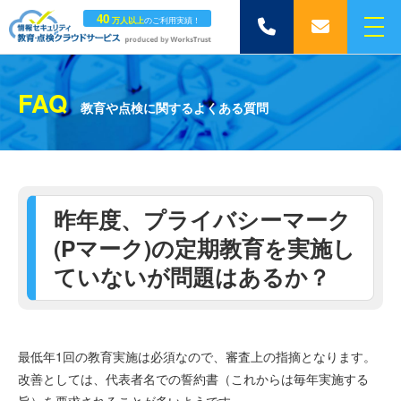
40
万人以上
のご利用実績！
メ
050-
メ
ニ
5369-
ー
ュ
0854
ル
ー
は
ボ
FAQ
こ
タ
教育や点検に関するよくある質問
ち
ン
ら
昨年度、プライバシーマーク
(Pマーク)の定期教育を実施し
ていないが問題はあるか？
最低年1回の教育実施は必須なので、審査上の指摘となります。
改善としては、代表者名での誓約書（これからは毎年実施する